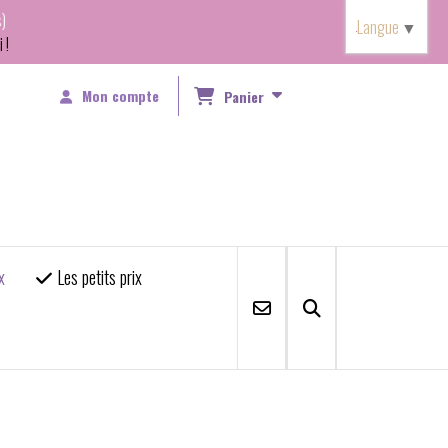
)
Langue
▼
 !
Mon compte
Panier
x
Les petits prix