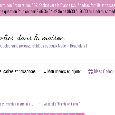
Livraison Gratuite dès 35€ d'achat vers la France (sauf cadres famille et tasses
ne question ? Un conseil ? o6 3o 34 o2 9o de 9h30 à 19h30 du lundi au samedi
telier dans la maison
 boucles sans perçage et idées cadeaux Made in Beaujolais !
s, cadres et naissances
Mon univers en bijoux
Idées Cadeau
ans, mamies, marraines ...
Aquarelle "Mamie on t'aime"