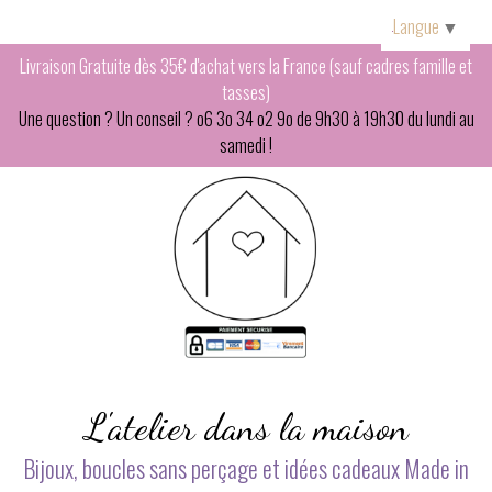
Panneau de gestion des cookies
Langue
▼
Livraison Gratuite dès 35€ d'achat vers la France (sauf cadres famille et
tasses)
Une question ? Un conseil ? o6 3o 34 o2 9o de 9h30 à 19h30 du lundi au
samedi !
L'atelier dans la maison
Bijoux, boucles sans perçage et idées cadeaux Made in