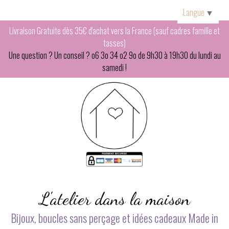
Panneau de gestion des cookies
Langue
▼
Livraison Gratuite dès 35€ d'achat vers la France (sauf cadres famille et
tasses)
Une question ? Un conseil ? o6 3o 34 o2 9o de 9h30 à 19h30 du lundi au
samedi !
L'atelier dans la maison
Bijoux, boucles sans perçage et idées cadeaux Made in