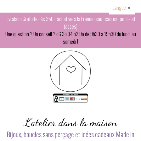
Panneau de gestion des cookies
Langue
▼
Livraison Gratuite dès 35€ d'achat vers la France (sauf cadres famille et
tasses)
Une question ? Un conseil ? o6 3o 34 o2 9o de 9h30 à 19h30 du lundi au
samedi !
L'atelier dans la maison
Bijoux, boucles sans perçage et idées cadeaux Made in