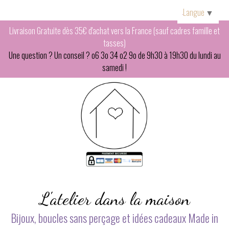
Panneau de gestion des cookies
Langue
▼
Livraison Gratuite dès 35€ d'achat vers la France (sauf cadres famille et
tasses)
Une question ? Un conseil ? o6 3o 34 o2 9o de 9h30 à 19h30 du lundi au
samedi !
L'atelier dans la maison
Bijoux, boucles sans perçage et idées cadeaux Made in