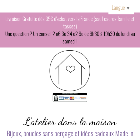
Panneau de gestion des cookies
Langue
▼
Livraison Gratuite dès 35€ d'achat vers la France (sauf cadres famille et
tasses)
Une question ? Un conseil ? o6 3o 34 o2 9o de 9h30 à 19h30 du lundi au
samedi !
L'atelier dans la maison
Bijoux, boucles sans perçage et idées cadeaux Made in