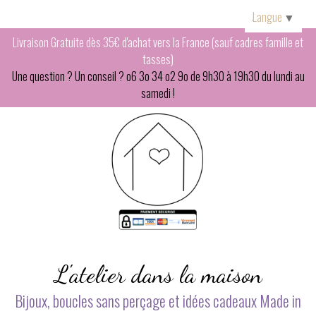
Panneau de gestion des cookies
Langue
▼
Livraison Gratuite dès 35€ d'achat vers la France (sauf cadres famille et
tasses)
Une question ? Un conseil ? o6 3o 34 o2 9o de 9h30 à 19h30 du lundi au
samedi !
L'atelier dans la maison
Bijoux, boucles sans perçage et idées cadeaux Made in