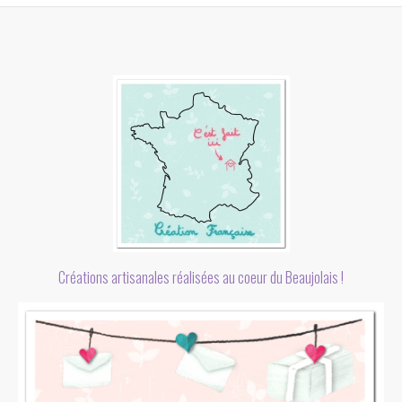
Créations artisanales réalisées au coeur du Beaujolais !