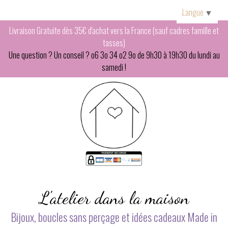
Panneau de gestion des cookies
Langue
▼
Livraison Gratuite dès 35€ d'achat vers la France (sauf cadres famille et
tasses)
Une question ? Un conseil ? o6 3o 34 o2 9o de 9h30 à 19h30 du lundi au
samedi !
L'atelier dans la maison
Bijoux, boucles sans perçage et idées cadeaux Made in