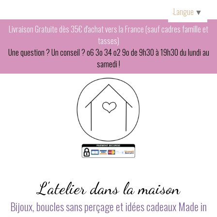
Panneau de gestion des cookies
Langue
▼
Livraison Gratuite dès 35€ d'achat vers la France (sauf cadres famille et
tasses)
Une question ? Un conseil ? o6 3o 34 o2 9o de 9h30 à 19h30 du lundi au
samedi !
L'atelier dans la maison
Bijoux, boucles sans perçage et idées cadeaux Made in