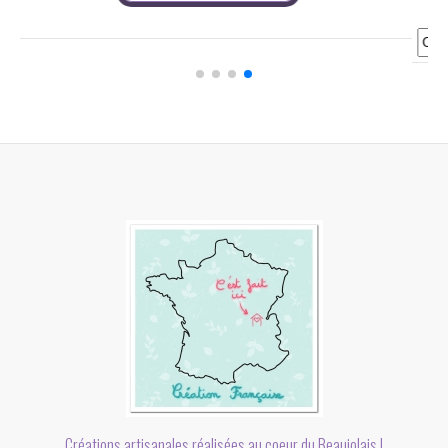
Ajouter au panier
Créations artisanales réalisées au coeur du Beaujolais !