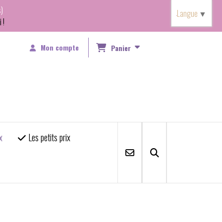
)
Langue
▼
 !
Mon compte
Panier
x
Les petits prix