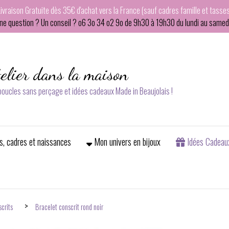
Livraison Gratuite dès 35€ d'achat vers la France (sauf cadres famille et tasses
ne question ? Un conseil ? o6 3o 34 o2 9o de 9h30 à 19h30 du lundi au samedi
telier dans la maison
 boucles sans perçage et idées cadeaux Made in Beaujolais !
s, cadres et naissances
Mon univers en bijoux
Idées Cadeau
scrits
Bracelet conscrit rond noir