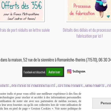
rais de port réduits en lettre suivie
Détails des délais et du processu
fabrication par ici !
er dans la maison, 52 rue de la sionnière à Romanèche-thorins (71570), 06 30 
Autoriser
Facebook est désactivé.
 VENTE
POLITIQUE DE CONFIDENTIALITÉ
GESTION COOKIES
MON COMPTE
C
otre trafic et pour vous offrir une meilleure expérience à des fins de
s technologies pour stocker et accéder à des informations personnelles
tilisation de notre site avec nos partenaires de médias sociaux, de
Perso
leur avez fournies ou qu'ils ont collectées lors de votre utilisation de
e du lien en pied de page « Gestion Cookies ». Voir notre politique de