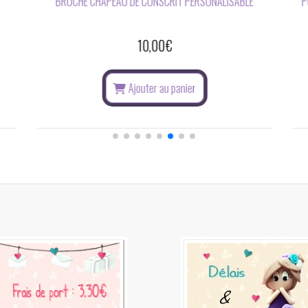
UGE
NOIR
14,00
€
u panier
Ajouter au panier