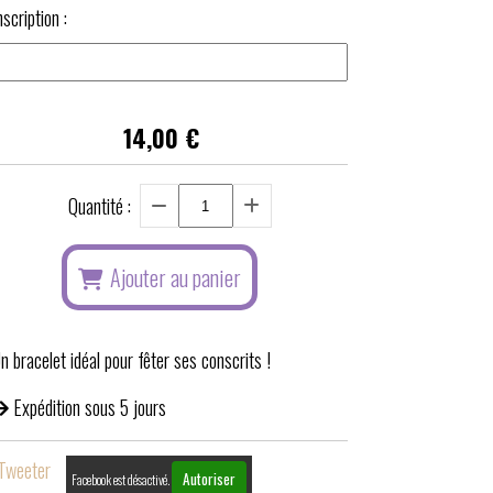
nscription :
14,00
€
Quantité :
Ajouter au panier
n bracelet idéal pour fêter ses conscrits !
Expédition sous 5 jours
Tweeter
Autoriser
Facebook est désactivé.