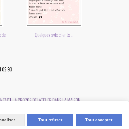
s de
Quelques avis clients ...
34 02 90
ONTACT
A PROPOS DE L'ATELIER DANS LA MAISON
nnaliser
Tout refuser
Tout accepter