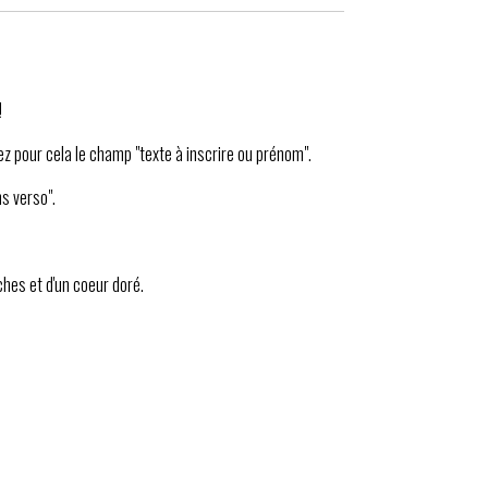
!
ez pour cela le champ "texte à inscrire ou prénom".
s verso".
ches et d'un coeur doré.