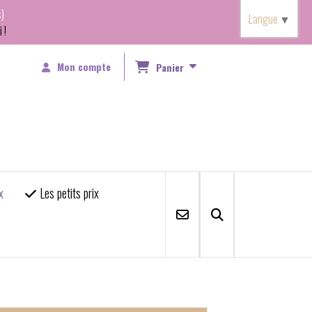
)
Langue
▼
 !
Mon compte
Panier
x
Les petits prix