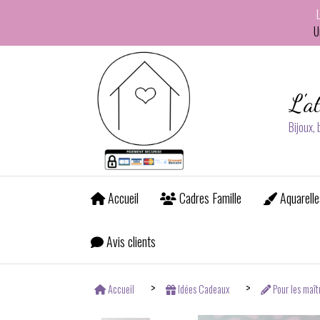
Panneau de gestion des cookies
U
L'a
Bijoux,
Accueil
Cadres Famille
Aquarelle
Avis clients
Accueil
Idées Cadeaux
Pour les maît