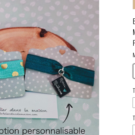
M
T
T