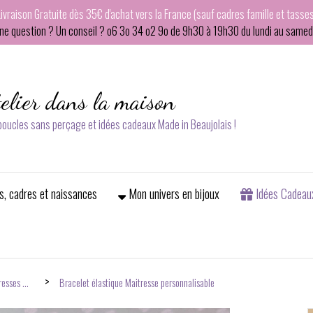
Livraison Gratuite dès 35€ d'achat vers la France (sauf cadres famille et tasses
ne question ? Un conseil ? o6 3o 34 o2 9o de 9h30 à 19h30 du lundi au samedi
telier dans la maison
 boucles sans perçage et idées cadeaux Made in Beaujolais !
s, cadres et naissances
Mon univers en bijoux
Idées Cadeau
resses ...
Bracelet élastique Maitresse personnalisable