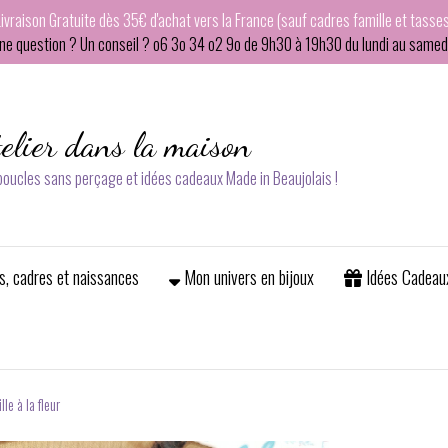
Livraison Gratuite dès 35€ d'achat vers la France (sauf cadres famille et tasses
ne question ? Un conseil ? o6 3o 34 o2 9o de 9h30 à 19h30 du lundi au samedi
telier dans la maison
 boucles sans perçage et idées cadeaux Made in Beaujolais !
s, cadres et naissances
Mon univers en bijoux
Idées Cadeau
lle à la fleur