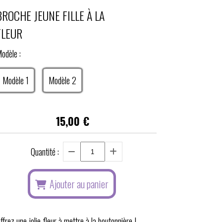
BROCHE JEUNE FILLE À LA
FLEUR
odèle :
Modèle 1
Modèle 2
15,00
€
Quantité :
Ajouter au panier
ffrez une jolie fleur à mettre à la boutonnière !