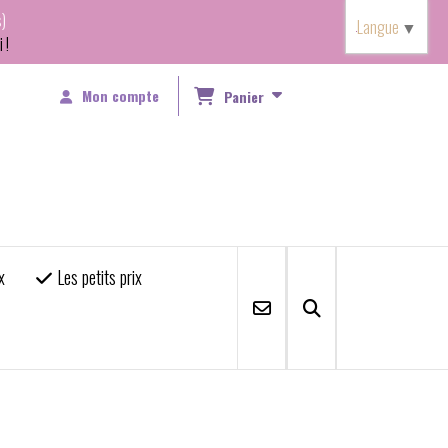
)
Langue
▼
 !
Mon compte
Panier
x
Les petits prix