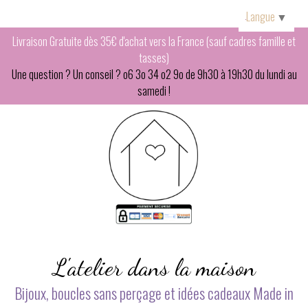
Panneau de gestion des cookies
Langue
▼
Livraison Gratuite dès 35€ d'achat vers la France (sauf cadres famille et
tasses)
Une question ? Un conseil ? o6 3o 34 o2 9o de 9h30 à 19h30 du lundi au
samedi !
L'atelier dans la maison
Bijoux, boucles sans perçage et idées cadeaux Made in