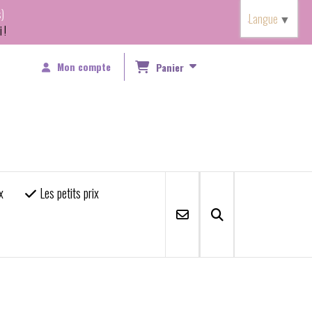
)
Langue
▼
 !
Mon compte
Panier
x
Les petits prix