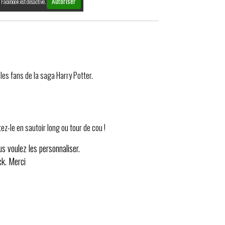
Autoriser
Facebook est désactivé.
 les fans de la saga Harry Potter.
z-le en sautoir long ou tour de cou !
us voulez les personnaliser.
ck. Merci