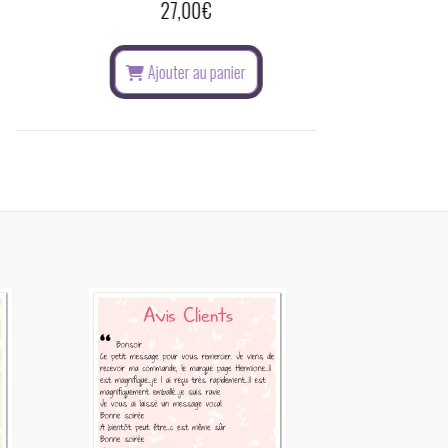
22,00
€
5,00
€
uter au panier
A