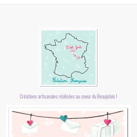
Créations artisanales réalisées au coeur du Beaujolais !