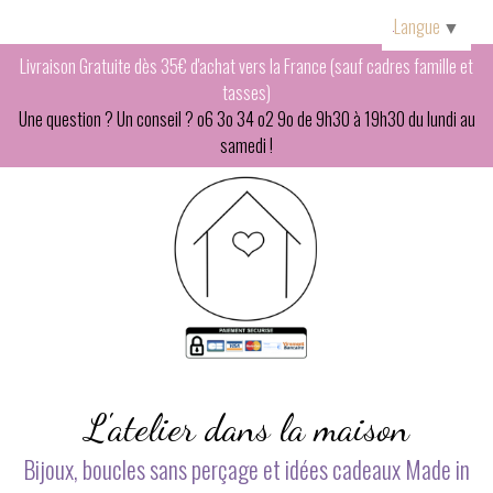
Panneau de gestion des cookies
Langue
▼
Livraison Gratuite dès 35€ d'achat vers la France (sauf cadres famille et
tasses)
Une question ? Un conseil ? o6 3o 34 o2 9o de 9h30 à 19h30 du lundi au
samedi !
L'atelier dans la maison
Bijoux, boucles sans perçage et idées cadeaux Made in