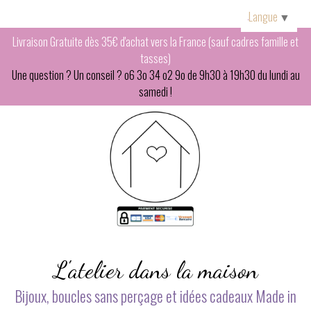
Panneau de gestion des cookies
Langue
▼
Livraison Gratuite dès 35€ d'achat vers la France (sauf cadres famille et
tasses)
Une question ? Un conseil ? o6 3o 34 o2 9o de 9h30 à 19h30 du lundi au
samedi !
L'atelier dans la maison
Bijoux, boucles sans perçage et idées cadeaux Made in