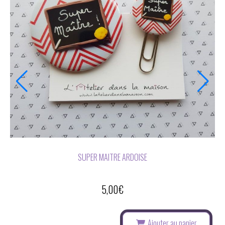
MAGNET ,BADGE,OU DÉCAPSULEUR AIMANTÉ "POUR UN SUPER
MAÎTRE" 58MM
6,00
€
Ajouter au panier