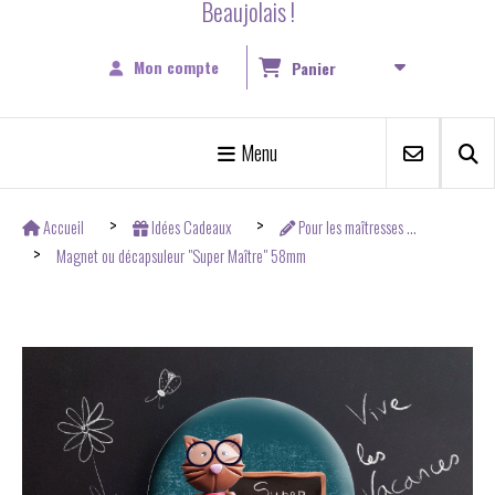
Beaujolais !
Mon compte
Panier
Menu
Accueil
Idées Cadeaux
Pour les maîtresses ...
Magnet ou décapsuleur "Super Maître" 58mm