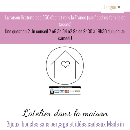
Panneau de gestion des cookies
Langue
▼
Livraison Gratuite dès 35€ d'achat vers la France (sauf cadres famille et
tasses)
Une question ? Un conseil ? o6 3o 34 o2 9o de 9h30 à 19h30 du lundi au
samedi !
L'atelier dans la maison
Bijoux, boucles sans perçage et idées cadeaux Made in