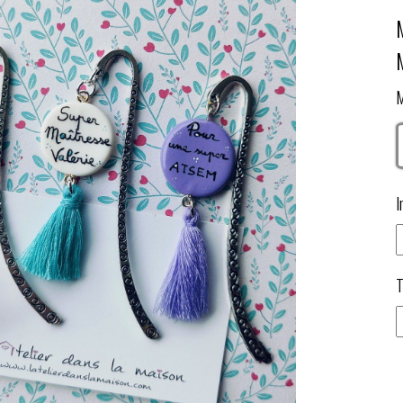
M
I
T