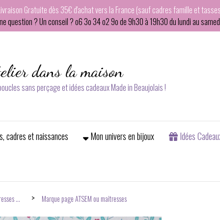
Livraison Gratuite dès 35€ d'achat vers la France (sauf cadres famille et tasses
ne question ? Un conseil ? o6 3o 34 o2 9o de 9h30 à 19h30 du lundi au samedi
telier dans la maison
 boucles sans perçage et idées cadeaux Made in Beaujolais !
s, cadres et naissances
Mon univers en bijoux
Idées Cadeau
resses ...
Marque page ATSEM ou maitresses