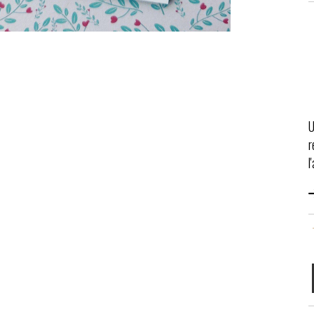
U
r
l