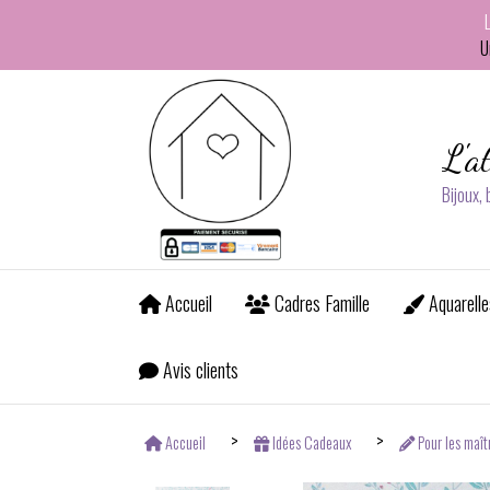
Panneau de gestion des cookies
U
L'a
Bijoux,
Accueil
Cadres Famille
Aquarelle
Avis clients
Accueil
Idées Cadeaux
Pour les maît