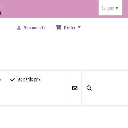
)
Langue
▼
 !
Mon compte
Panier
x
Les petits prix