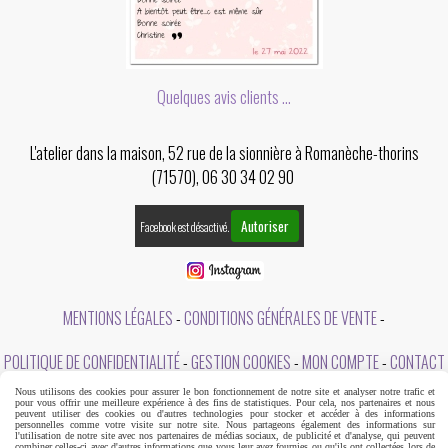
Quelques avis clients ...
L'atelier dans la maison, 52 rue de la sionnière à Romanèche-thorins
(71570), 06 30 34 02 90
Autoriser
Facebook est désactivé.
MENTIONS LÉGALES
CONDITIONS GÉNÉRALES DE VENTE
POLITIQUE DE CONFIDENTIALITÉ
GESTION COOKIES
MON COMPTE
CONTACT
Nous utilisons des cookies pour assurer le bon fonctionnement de notre site et analyser notre trafic et
A PROPOS DE L'ATELIER DANS LA MAISON
pour vous offrir une meilleure expérience à des fins de statistiques. Pour cela, nos partenaires et nous
peuvent utiliser des cookies ou d'autres technologies pour stocker et accéder à des informations
personnelles comme votre visite sur notre site. Nous partageons également des informations sur
l'utilisation de notre site avec nos partenaires de médias sociaux, de publicité et d'analyse, qui peuvent
combiner celles-ci avec d'autres informations que vous leur avez fournies ou qu'ils ont collectées lors de