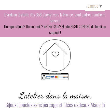
Panneau de gestion des cookies
Langue
▼
Livraison Gratuite dès 35€ d'achat vers la France (sauf cadres famille et
tasses)
Une question ? Un conseil ? o6 3o 34 o2 9o de 9h30 à 19h30 du lundi au
samedi !
L'atelier dans la maison
Bijoux, boucles sans perçage et idées cadeaux Made in