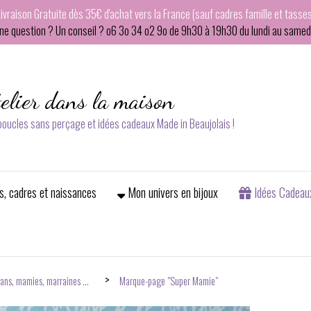
Livraison Gratuite dès 35€ d'achat vers la France (sauf cadres famille et tasses
ne question ? Un conseil ? o6 3o 34 o2 9o de 9h30 à 19h30 du lundi au samedi
telier dans la maison
 boucles sans perçage et idées cadeaux Made in Beaujolais !
s, cadres et naissances
Mon univers en bijoux
Idées Cadeau
ans, mamies, marraines ...
Marque-page "Super Mamie"