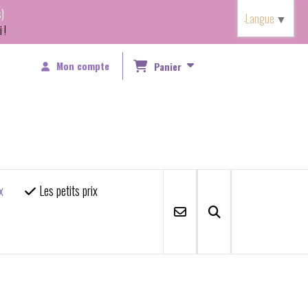
)
Langue
▼
 !
Mon compte
Panier
x
Les petits prix