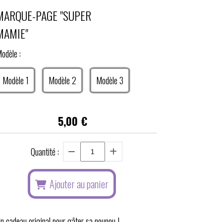
MARQUE-PAGE "SUPER
MAMIE"
odèle :
Modèle 1
Modèle 2
Modèle 3
5,00
€
Quantité :
Ajouter au panier
n cadeau original pour gâter sa nounou !