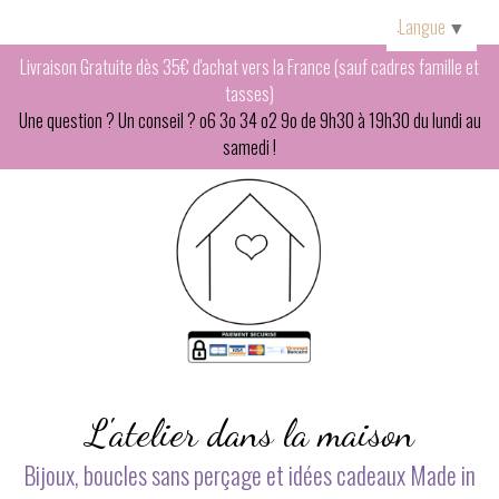
Panneau de gestion des cookies
Langue
▼
Livraison Gratuite dès 35€ d'achat vers la France (sauf cadres famille et
tasses)
Une question ? Un conseil ? o6 3o 34 o2 9o de 9h30 à 19h30 du lundi au
samedi !
L'atelier dans la maison
Bijoux, boucles sans perçage et idées cadeaux Made in