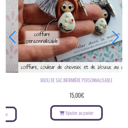
S
BIJOU DE SAC INFIRMIÈRE PERSONNALISABLE
15,00
€
Ajouter au panier
anier