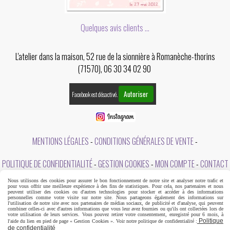
Quelques avis clients ...
L'atelier dans la maison, 52 rue de la sionnière à Romanèche-thorins
(71570), 06 30 34 02 90
Autoriser
Facebook est désactivé.
MENTIONS LÉGALES
CONDITIONS GÉNÉRALES DE VENTE
POLITIQUE DE CONFIDENTIALITÉ
GESTION COOKIES
MON COMPTE
CONTACT
Nous utilisons des cookies pour assurer le bon fonctionnement de notre site et analyser notre trafic et
A PROPOS DE L'ATELIER DANS LA MAISON
pour vous offrir une meilleure expérience à des fins de statistiques. Pour cela, nos partenaires et nous
peuvent utiliser des cookies ou d'autres technologies pour stocker et accéder à des informations
personnelles comme votre visite sur notre site. Nous partageons également des informations sur
l'utilisation de notre site avec nos partenaires de médias sociaux, de publicité et d'analyse, qui peuvent
combiner celles-ci avec d'autres informations que vous leur avez fournies ou qu'ils ont collectées lors de
votre utilisation de leurs services. Vous pouvez retirer votre consentement, enregistré pour 6 mois, à
Politique
l'aide du lien en pied de page « Gestion Cookies ». Voir notre politique de confidentialité :
de confidentialité