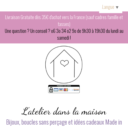
Panneau de gestion des cookies
Langue
▼
Livraison Gratuite dès 35€ d'achat vers la France (sauf cadres famille et
tasses)
Une question ? Un conseil ? o6 3o 34 o2 9o de 9h30 à 19h30 du lundi au
samedi !
L'atelier dans la maison
Bijoux, boucles sans perçage et idées cadeaux Made in