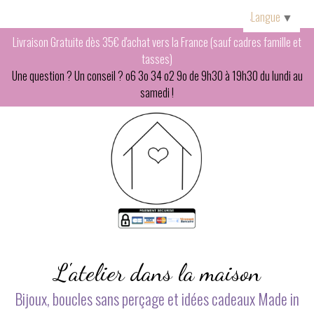
Panneau de gestion des cookies
Langue
▼
Livraison Gratuite dès 35€ d'achat vers la France (sauf cadres famille et
tasses)
Une question ? Un conseil ? o6 3o 34 o2 9o de 9h30 à 19h30 du lundi au
samedi !
L'atelier dans la maison
Bijoux, boucles sans perçage et idées cadeaux Made in