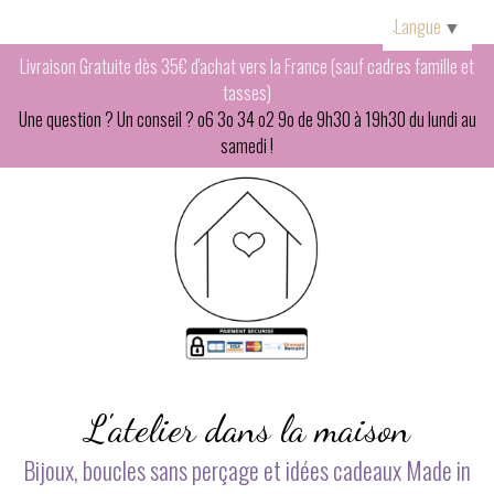
Panneau de gestion des cookies
Langue
▼
Livraison Gratuite dès 35€ d'achat vers la France (sauf cadres famille et
tasses)
Une question ? Un conseil ? o6 3o 34 o2 9o de 9h30 à 19h30 du lundi au
samedi !
L'atelier dans la maison
Bijoux, boucles sans perçage et idées cadeaux Made in