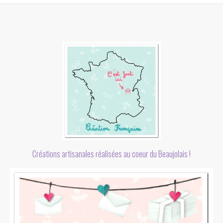
Créations artisanales réalisées au coeur du Beaujolais !