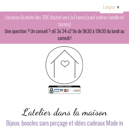
Panneau de gestion des cookies
Langue
▼
Livraison Gratuite dès 35€ d'achat vers la France (sauf cadres famille et
tasses)
Une question ? Un conseil ? o6 3o 34 o2 9o de 9h30 à 19h30 du lundi au
samedi !
L'atelier dans la maison
Bijoux, boucles sans perçage et idées cadeaux Made in