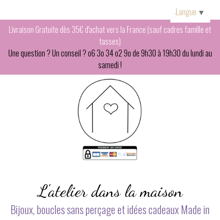
Panneau de gestion des cookies
Langue
▼
Livraison Gratuite dès 35€ d'achat vers la France (sauf cadres famille et
tasses)
Une question ? Un conseil ? o6 3o 34 o2 9o de 9h30 à 19h30 du lundi au
samedi !
L'atelier dans la maison
Bijoux, boucles sans perçage et idées cadeaux Made in