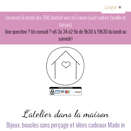
Panneau de gestion des cookies
Langue
▼
Livraison Gratuite dès 35€ d'achat vers la France (sauf cadres famille et
tasses)
Une question ? Un conseil ? o6 3o 34 o2 9o de 9h30 à 19h30 du lundi au
samedi !
L'atelier dans la maison
Bijoux, boucles sans perçage et idées cadeaux Made in