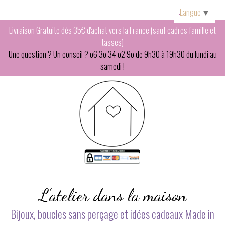
Panneau de gestion des cookies
Langue
▼
Livraison Gratuite dès 35€ d'achat vers la France (sauf cadres famille et
tasses)
Une question ? Un conseil ? o6 3o 34 o2 9o de 9h30 à 19h30 du lundi au
samedi !
L'atelier dans la maison
Bijoux, boucles sans perçage et idées cadeaux Made in