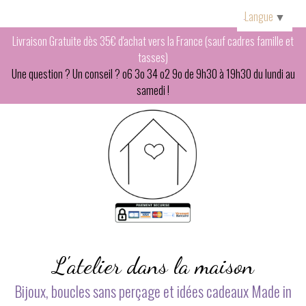
Panneau de gestion des cookies
Langue
▼
Livraison Gratuite dès 35€ d'achat vers la France (sauf cadres famille et
tasses)
Une question ? Un conseil ? o6 3o 34 o2 9o de 9h30 à 19h30 du lundi au
samedi !
L'atelier dans la maison
Bijoux, boucles sans perçage et idées cadeaux Made in