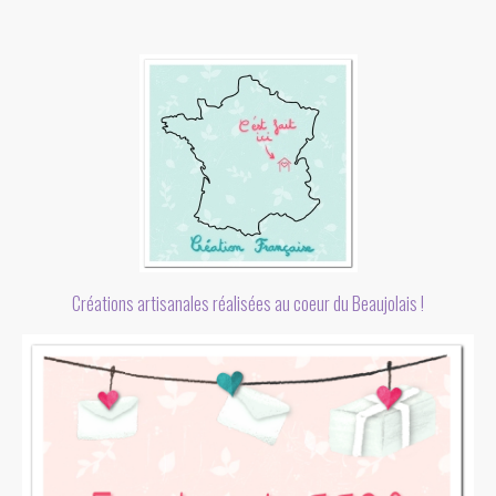
Créations artisanales réalisées au coeur du Beaujolais !