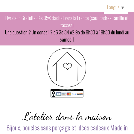
Panneau de gestion des cookies
Langue
▼
Livraison Gratuite dès 35€ d'achat vers la France (sauf cadres famille et
tasses)
Une question ? Un conseil ? o6 3o 34 o2 9o de 9h30 à 19h30 du lundi au
samedi !
L'atelier dans la maison
Bijoux, boucles sans perçage et idées cadeaux Made in