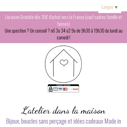
Panneau de gestion des cookies
Langue
▼
Livraison Gratuite dès 35€ d'achat vers la France (sauf cadres famille et
tasses)
Une question ? Un conseil ? o6 3o 34 o2 9o de 9h30 à 19h30 du lundi au
samedi !
L'atelier dans la maison
Bijoux, boucles sans perçage et idées cadeaux Made in