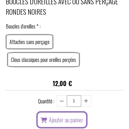
BOUCLES D'OREILLES AVEC OU SANS PERÇAGE
RONDES NOIRES
Boucles d'oreilles
*
:
Attaches sans perçage
Clous classiques pour oreilles perçées
12,00
€
Quantité :
Ajouter au panier