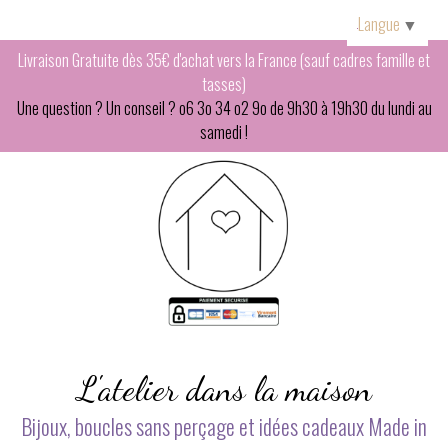
Panneau de gestion des cookies
Langue
▼
Livraison Gratuite dès 35€ d'achat vers la France (sauf cadres famille et
tasses)
Une question ? Un conseil ? o6 3o 34 o2 9o de 9h30 à 19h30 du lundi au
samedi !
L'atelier dans la maison
Bijoux, boucles sans perçage et idées cadeaux Made in