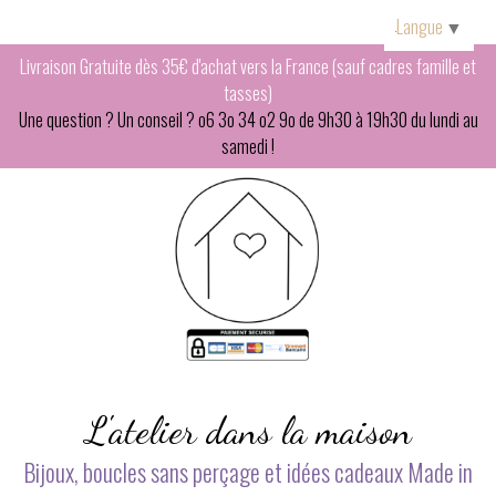
Panneau de gestion des cookies
Langue
▼
Livraison Gratuite dès 35€ d'achat vers la France (sauf cadres famille et
tasses)
Une question ? Un conseil ? o6 3o 34 o2 9o de 9h30 à 19h30 du lundi au
samedi !
L'atelier dans la maison
Bijoux, boucles sans perçage et idées cadeaux Made in