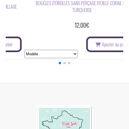
 GLACE
BOUCLES D'OREILLES SANS PERÇAGE NOIR OU BLANC FEUILL
12,00
€
u panier
Ajouter au panie