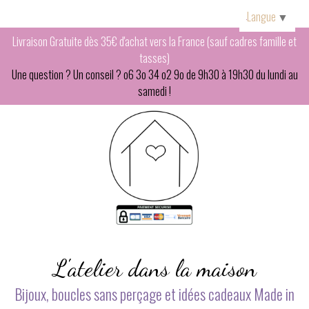
Panneau de gestion des cookies
Langue
▼
Livraison Gratuite dès 35€ d'achat vers la France (sauf cadres famille et
tasses)
Une question ? Un conseil ? o6 3o 34 o2 9o de 9h30 à 19h30 du lundi au
samedi !
L'atelier dans la maison
Bijoux, boucles sans perçage et idées cadeaux Made in