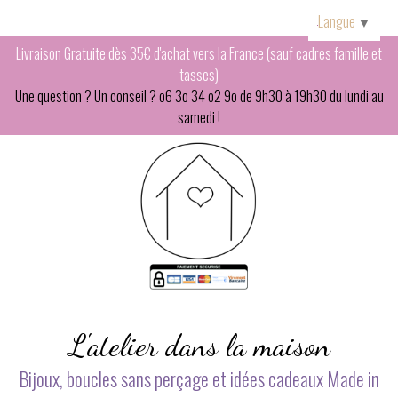
Panneau de gestion des cookies
Langue
▼
Livraison Gratuite dès 35€ d'achat vers la France (sauf cadres famille et
tasses)
Une question ? Un conseil ? o6 3o 34 o2 9o de 9h30 à 19h30 du lundi au
samedi !
L'atelier dans la maison
Bijoux, boucles sans perçage et idées cadeaux Made in