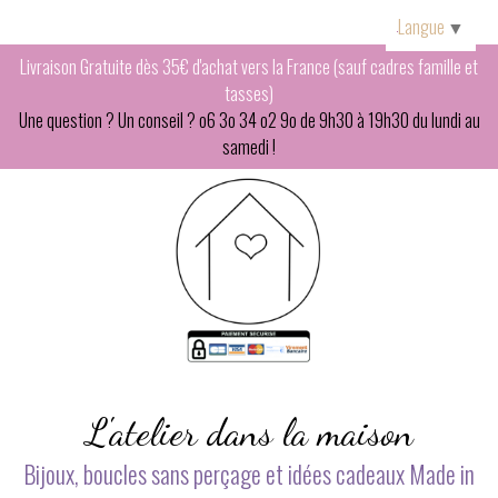
Panneau de gestion des cookies
Langue
▼
Livraison Gratuite dès 35€ d'achat vers la France (sauf cadres famille et
tasses)
Une question ? Un conseil ? o6 3o 34 o2 9o de 9h30 à 19h30 du lundi au
samedi !
L'atelier dans la maison
Bijoux, boucles sans perçage et idées cadeaux Made in