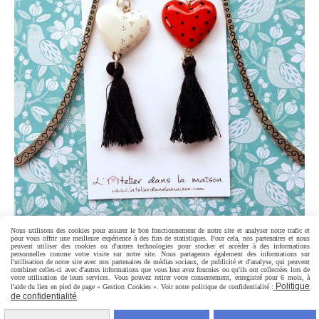
Nous utilisons des cookies pour assurer le bon fonctionnement de notre site et analyser notre trafic et
pour vous offrir une meilleure expérience à des fins de statistiques. Pour cela, nos partenaires et nous
peuvent utiliser des cookies ou d'autres technologies pour stocker et accéder à des informations
MARQUE PAGE EN FORME DE COEUR
personnelles comme votre visite sur notre site. Nous partageons également des informations sur
l'utilisation de notre site avec nos partenaires de médias sociaux, de publicité et d'analyse, qui peuvent
combiner celles-ci avec d'autres informations que vous leur avez fournies ou qu'ils ont collectées lors de
votre utilisation de leurs services. Vous pouvez retirer votre consentement, enregistré pour 6 mois, à
10,00
€
Politique
l'aide du lien en pied de page « Gestion Cookies ». Voir notre politique de confidentialité :
de confidentialité