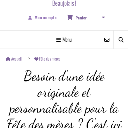
Beaujolais !
Mon compte
Panier
Menu
Accueil
Fête des mères
Besoin d'une idée
originale et
personnalisable pour la
Fête des mères ? C'est ici